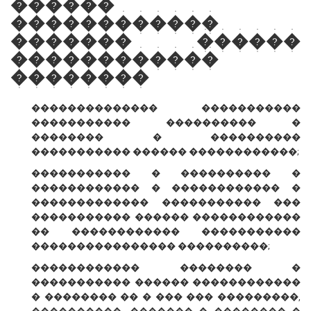
������
������������
������� ������
������������
��������
�������������� �����������
����������� ���������� �
�������� � ����������
����������� ������ ������������;
����������� � ���������� �
������������ � ������������ �
������������� ����������� ���
����������� ������ ������������
�� ������������ �����������
���������������� ����������;
������������ �������� �
����������� ������ ������������
� �������� �� � ��� ��� ���������,