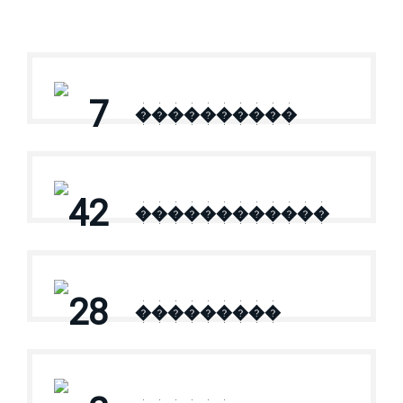
7
����������
42
������������
28
���������