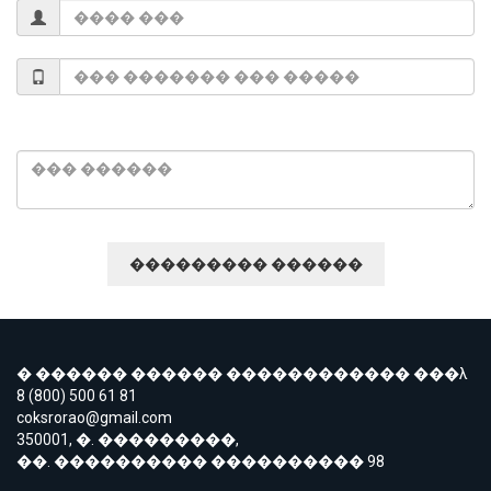
� ������ ������ ������������ ���λ
8 (800) 500 61 81
coksrorao@gmail.com
350001, �. ���������,
��. ���������� ���������� 98