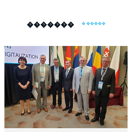
�������
� �����