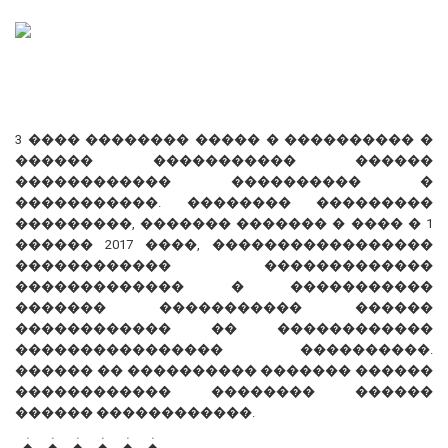
3 ���� �������� ����� � ���������� �
������ ����������� ������
������������ ���������� �
�����������. �������� ���������
���������, ������� ������� � ���� � 1
������ 2017 ����, �����������������
������������ �������������
������������� � �����������
������� ����������� ������
������������ �� ������������
���������������� ����������.
������ �� ���������� ������� ������
������������ �������� ������
������ ������������.