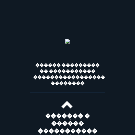
������ ���������
�� �����������
�����������������
��������
������� �
������
�����������