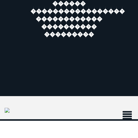
������
�����������������
������������
����������
���������