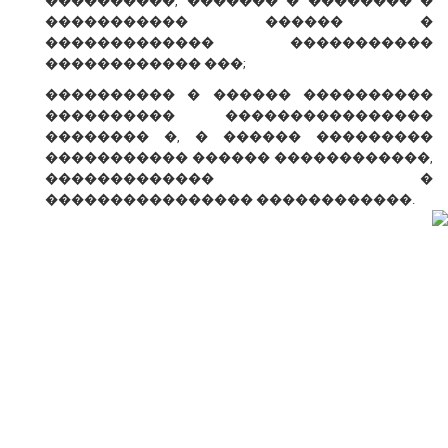
����������, ������� � �������� �
����������� ������ �
������������� �����������
������������ ���;
���������� � ������ ����������
���������� ����������������
�������� �, � ������ ���������
����������� ������ ������������,
������������� �
���������������� ������������.
� ������