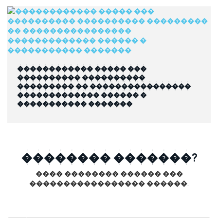
������������ ����� ���
���������� ����������
��������� �� ����������������
������������� ������ �
����������� �������
�������� �������?
���� �������� ������ ���
����������������� ������.