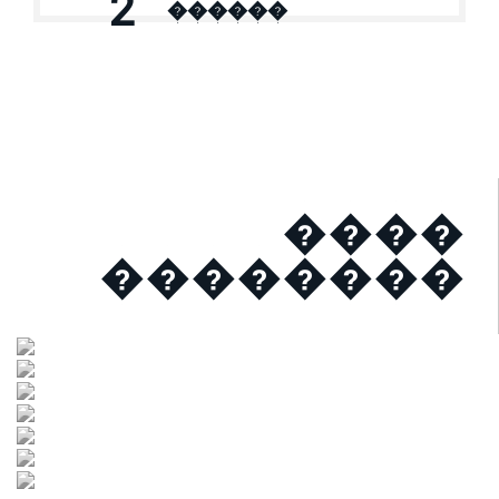
2
������
����
��������