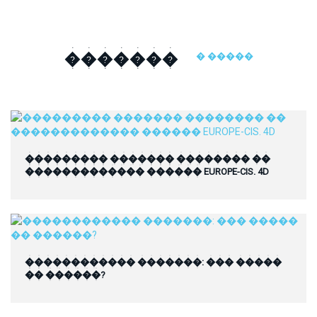
�������
� �����
��������� ������� �������� ��
������������� ������ EUROPE-CIS. 4D
������������ �������: ��� �����
�� ������?