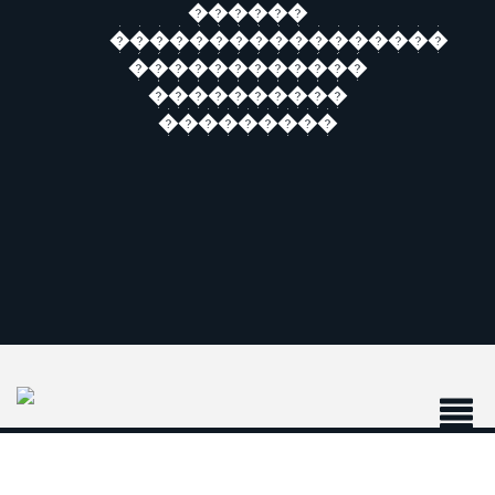
������
�����������������
������������
����������
���������