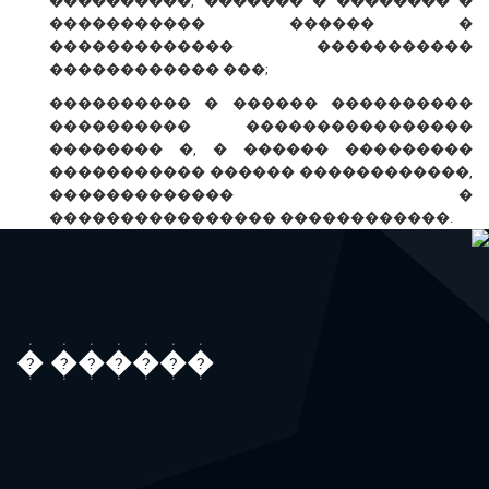
����������, ������� � �������� �
����������� ������ �
������������� �����������
������������ ���;
���������� � ������ ����������
���������� ����������������
�������� �, � ������ ���������
����������� ������ ������������,
������������� �
���������������� ������������.
� ������