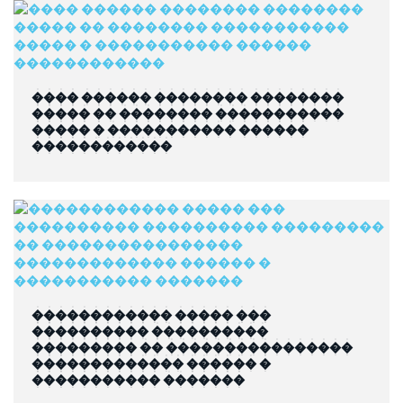
���� ������ �������� ��������
����� �� �������� �����������
����� � ����������� ������
������������
������������ ����� ���
���������� ����������
��������� �� ����������������
������������� ������ �
����������� �������