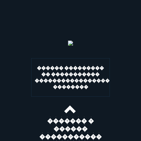
������ ���������
�� �����������
�����������������
��������
������� �
������
�����������