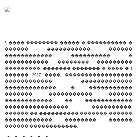
3 ���� �������� ����� � ���������� �
������ ����������� ������
������������ ���������� �
�����������. �������� ���������
���������, ������� ������� � ���� � 1
������ 2017 ����, �����������������
������������ �������������
������������� � �����������
������� ����������� ������
������������ �� ������������
���������������� ����������.
������ �� ���������� ������� ������
������������ �������� ������
������ ������������.