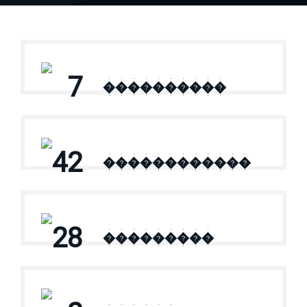
7
����������
42
������������
28
���������