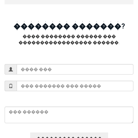
�������� �������?
���� �������� ������ ���
����������������� ������.