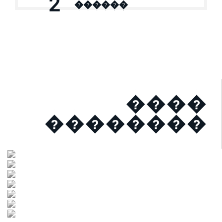
2
������
����
��������