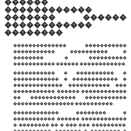
������
������������
������� ������
������������
��������
�������������� �����������
����������� ���������� �
�������� � ����������
����������� ������ ������������;
����������� � ���������� �
������������ � ������������ �
������������� ����������� ���
����������� ������ ������������
�� ������������ �����������
���������������� ����������;
������������ �������� �
����������� ������ ������������
� �������� �� � ��� ��� ���������,