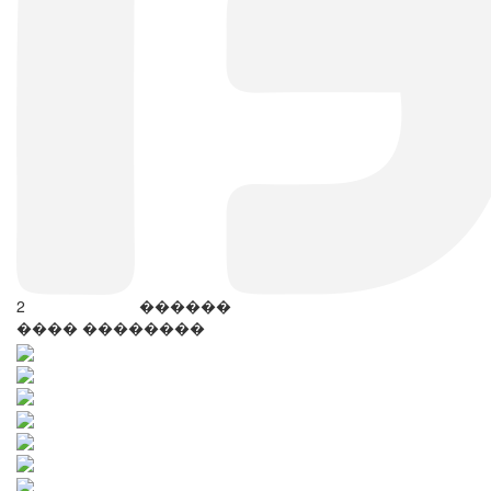
2
������
���� ��������