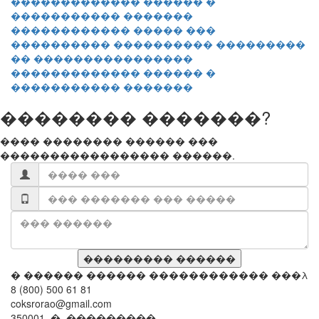
������������ ����� ���
���������� ���������� ���������
�� ����������������
������������� ������ �
����������� �������
�������� �������?
���� �������� ������ ���
����������������� ������.
� ������ ������ ������������ ���λ
8 (800) 500 61 81
coksrorao@gmail.com
350001, �. ���������,