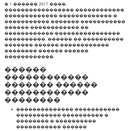
� 1 ������ 2017 ����,
����������������� ������������
������������� ������������� �
����������� ������� �����������
������ ������������ ��
������������ ����������������
����������. ������ �� ����������
������� ������ ������������
�������� ������ ������
������������.
������
������������
������� ������
������������
��������
�������������� �����������
����������� ���������� �
�������� � ����������
����������� ������