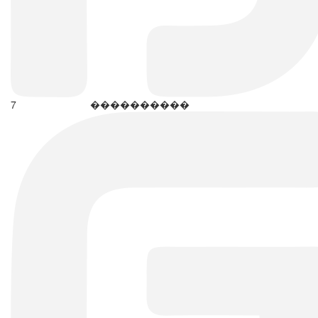
7
����������