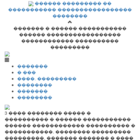
������ ��������� ��
����������� �����������������
��������
������� � ������ �����������
������ �����������������
������������ ����������
���������
�������
� ���
����. ���������
��������
�������
��������
3 ���� �������� ����� �
���������� � ������ �����������
������ ������������ ���������� �
�����������. �������� ���������
���������, ������� ������� � ����