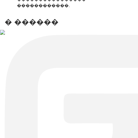
������������.
� ������