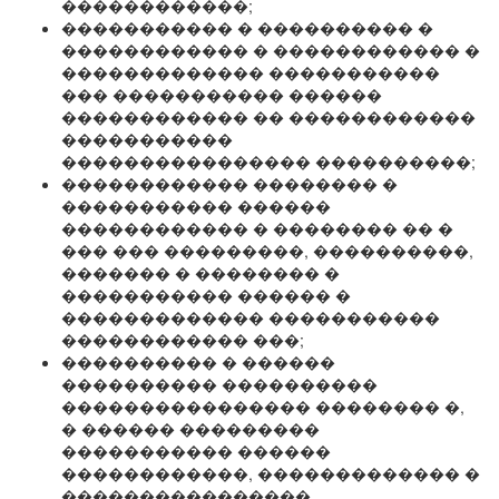
������������;
����������� � ���������� �
������������ � ������������ �
������������� �����������
��� ����������� ������
������������ �� ������������
�����������
���������������� ����������;
������������ �������� �
����������� ������
������������ � �������� �� �
��� ��� ���������, ����������,
������� � �������� �
����������� ������ �
������������� �����������
������������ ���;
���������� � ������
���������� ����������
���������������� �������� �,
� ������ ���������
����������� ������
������������, ������������� �
����������������