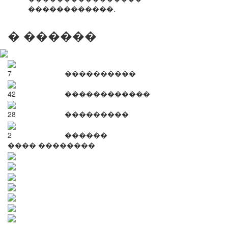
������������.
� ������
7
����������
42
������������
28
���������
2
������
���� ��������