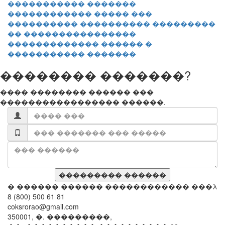
������������ ����� ���
���������� ���������� ���������
�� ����������������
������������� ������ �
����������� �������
�������� �������?
���� �������� ������ ���
����������������� ������.
� ������ ������ ������������ ���λ
8 (800) 500 61 81
coksrorao@gmail.com
350001, �. ���������,