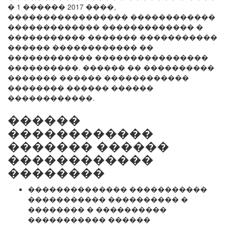
� 1 ������ 2017 ����,
����������������� ������������
������������� ������������� �
����������� ������� �����������
������ ������������ ��
������������ ����������������
����������. ������ �� ����������
������� ������ ������������
�������� ������ ������
������������.
������
������������
������� ������
������������
��������
�������������� �����������
����������� ���������� �
�������� � ����������
����������� ������