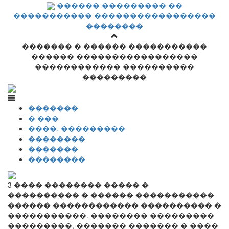
������ ��������� ��
����������� �����������������
��������
������� � ������ �����������
������ �����������������
������������ ����������
���������
�������
� ���
����. ���������
��������
�������
��������
3 ���� �������� ����� �
���������� � ������ �����������
������ ������������ ���������� �
�����������. �������� ���������
���������, ������� ������� � ����