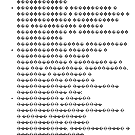
������������;
����������� � ���������� �
������������ � ������������ �
������������� �����������
��� ����������� ������
������������ �� ������������
�����������
���������������� ����������;
������������ �������� �
����������� ������
������������ � �������� �� �
��� ��� ���������, ����������,
������� � �������� �
����������� ������ �
������������� �����������
������������ ���;
���������� � ������
���������� ����������
���������������� �������� �,
� ������ ���������
����������� ������
������������, ������������� �
����������������