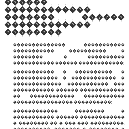
������
������������
������� ������
������������
��������
�������������� �����������
����������� ���������� �
�������� � ����������
����������� ������ ������������;
����������� � ���������� �
������������ � ������������ �
������������� ����������� ���
����������� ������ ������������
�� ������������ �����������
���������������� ����������;
������������ �������� �
����������� ������ ������������
� �������� �� � ��� ��� ���������,