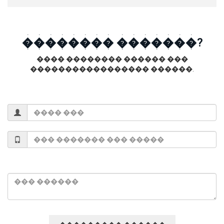
�������� �������?
���� �������� ������ ���
����������������� ������.