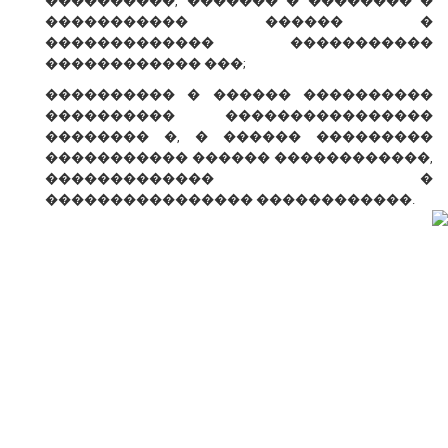
����������, ������� � �������� �
����������� ������ �
������������� �����������
������������ ���;
���������� � ������ ����������
���������� ����������������
�������� �, � ������ ���������
����������� ������ ������������,
������������� �
���������������� ������������.
� ������