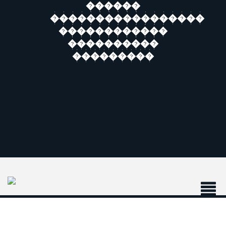
������
�����������������
������������
����������
���������