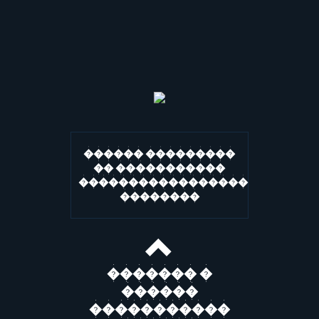
������ ���������
�� �����������
�����������������
��������
������� �
������
�����������