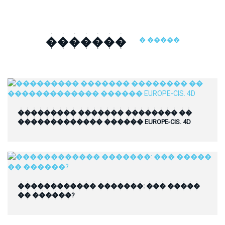
�������
� �����
��������� ������� �������� ��
������������� ������ EUROPE-CIS. 4D
������������ �������: ��� �����
�� ������?