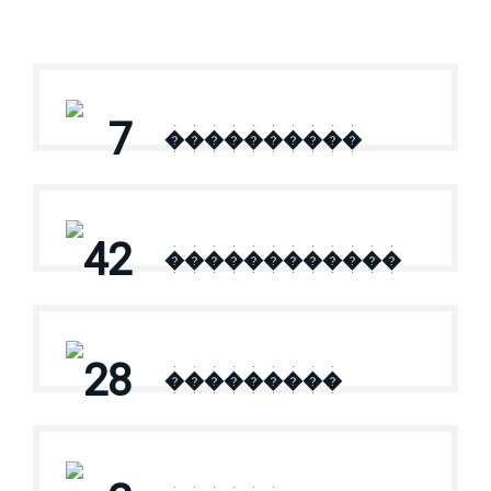
7
����������
42
������������
28
���������