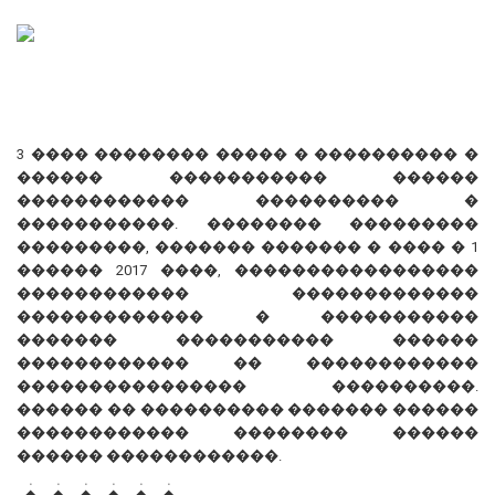
3 ���� �������� ����� � ���������� �
������ ����������� ������
������������ ���������� �
�����������. �������� ���������
���������, ������� ������� � ���� � 1
������ 2017 ����, �����������������
������������ �������������
������������� � �����������
������� ����������� ������
������������ �� ������������
���������������� ����������.
������ �� ���������� ������� ������
������������ �������� ������
������ ������������.