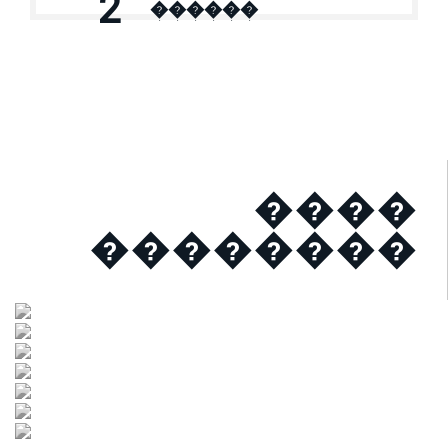
2
������
����
��������