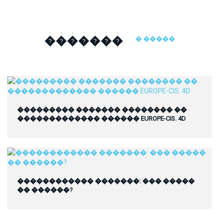
�������
� �����
��������� ������� �������� ��
������������� ������ EUROPE-CIS. 4D
������������ �������: ��� �����
�� ������?