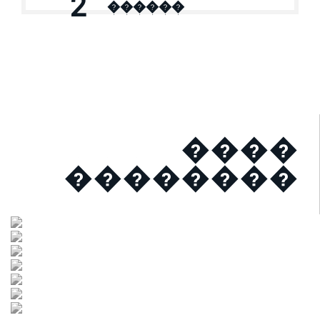
2
������
����
��������