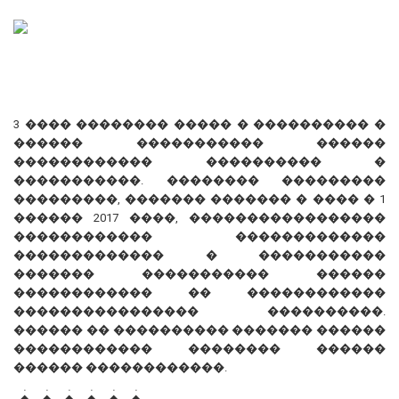
3 ���� �������� ����� � ���������� �
������ ����������� ������
������������ ���������� �
�����������. �������� ���������
���������, ������� ������� � ���� � 1
������ 2017 ����, �����������������
������������ �������������
������������� � �����������
������� ����������� ������
������������ �� ������������
���������������� ����������.
������ �� ���������� ������� ������
������������ �������� ������
������ ������������.