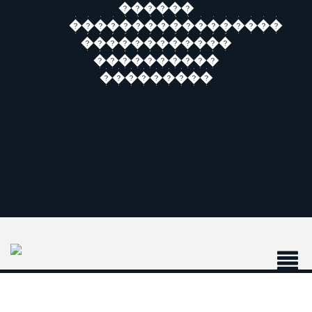
������
�����������������
������������
����������
���������