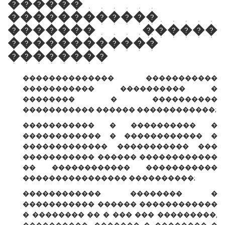
������
������������
������� ������
������������
��������
�������������� �����������
����������� ���������� �
�������� � ����������
����������� ������ ������������;
����������� � ���������� �
������������ � ������������ �
������������� ����������� ���
����������� ������ ������������
�� ������������ �����������
���������������� ����������;
������������ �������� �
����������� ������ ������������
� �������� �� � ��� ��� ���������,