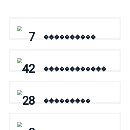
7
����������
42
������������
28
���������