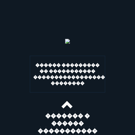
������ ���������
�� �����������
�����������������
��������
������� �
������
�����������