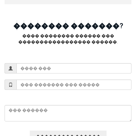
�������� �������?
���� �������� ������ ���
����������������� ������.