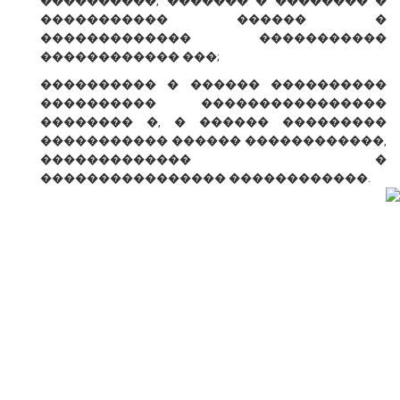
����������, ������� � �������� �
����������� ������ �
������������� �����������
������������ ���;
���������� � ������ ����������
���������� ����������������
�������� �, � ������ ���������
����������� ������ ������������,
������������� �
���������������� ������������.
� ������