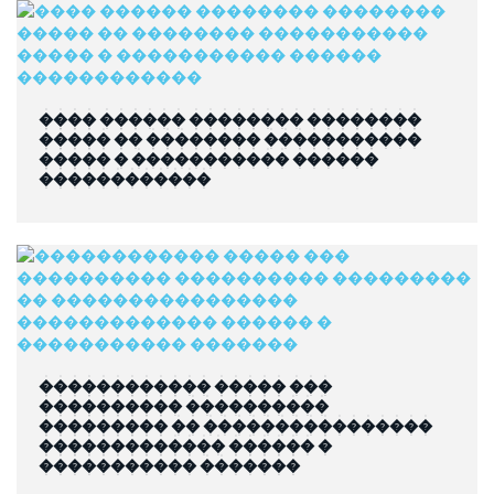
���� ������ �������� ��������
����� �� �������� �����������
����� � ����������� ������
������������
������������ ����� ���
���������� ����������
��������� �� ����������������
������������� ������ �
����������� �������