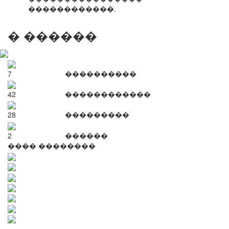
������������.
� ������
7
����������
42
������������
28
���������
2
������
���� ��������