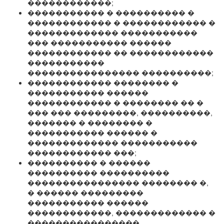
������������;
����������� � ���������� �
������������ � ������������ �
������������� �����������
��� ����������� ������
������������ �� ������������
�����������
���������������� ����������;
������������ �������� �
����������� ������
������������ � �������� �� �
��� ��� ���������, ����������,
������� � �������� �
����������� ������ �
������������� �����������
������������ ���;
���������� � ������
���������� ����������
���������������� �������� �,
� ������ ���������
����������� ������
������������, ������������� �
����������������