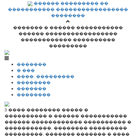
������ ��������� ��
����������� �����������������
��������
������� � ������ �����������
������ �����������������
������������ ����������
���������
�������
� ���
����. ���������
��������
�������
��������
3 ���� �������� ����� �
���������� � ������ �����������
������ ������������ ���������� �
�����������. �������� ���������
���������, ������� ������� � ����