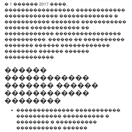
� 1 ������ 2017 ����,
����������������� ������������
������������� ������������� �
����������� ������� �����������
������ ������������ ��
������������ ����������������
����������. ������ �� ����������
������� ������ ������������
�������� ������ ������
������������.
������
������������
������� ������
������������
��������
�������������� �����������
����������� ���������� �
�������� � ����������
����������� ������