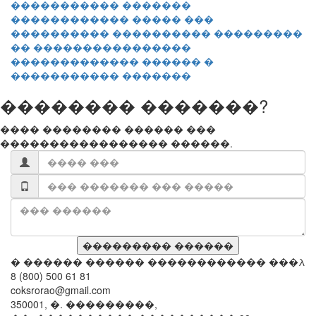
������������ ����� ���
���������� ���������� ���������
�� ����������������
������������� ������ �
����������� �������
�������� �������?
���� �������� ������ ���
����������������� ������.
� ������ ������ ������������ ���λ
8 (800) 500 61 81
coksrorao@gmail.com
350001, �. ���������,