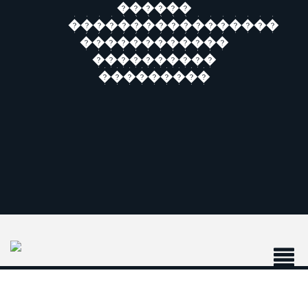
������
�����������������
������������
����������
���������