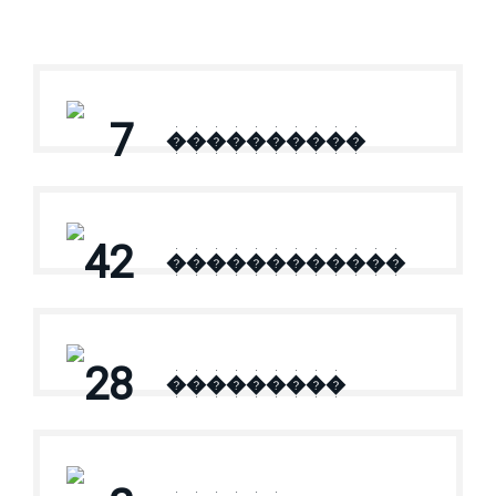
7
����������
42
������������
28
���������