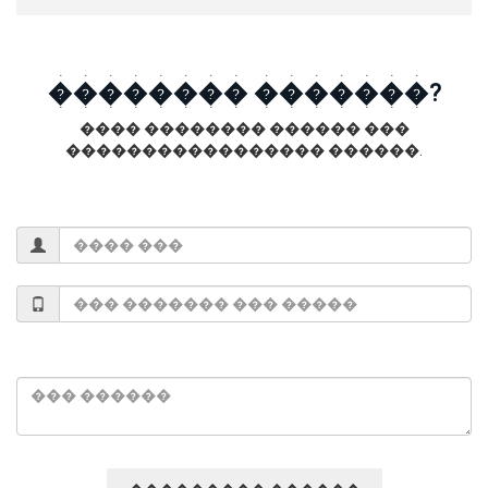
�������� �������?
���� �������� ������ ���
����������������� ������.