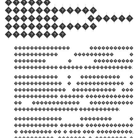
������
������������
������� ������
������������
��������
�������������� �����������
����������� ���������� �
�������� � ����������
����������� ������ ������������;
����������� � ���������� �
������������ � ������������ �
������������� ����������� ���
����������� ������ ������������
�� ������������ �����������
���������������� ����������;
������������ �������� �
����������� ������ ������������
� �������� �� � ��� ��� ���������,