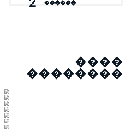
2
������
����
��������