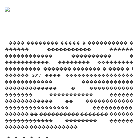
3 ���� �������� ����� � ���������� �
������ ����������� ������
������������ ���������� �
�����������. �������� ���������
���������, ������� ������� � ���� � 1
������ 2017 ����, �����������������
������������ �������������
������������� � �����������
������� ����������� ������
������������ �� ������������
���������������� ����������.
������ �� ���������� ������� ������
������������ �������� ������
������ ������������.