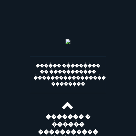
������ ���������
�� �����������
�����������������
��������
������� �
������
�����������