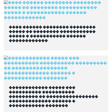
���� ������ �������� ��������
����� �� �������� �����������
����� � ����������� ������
������������
������������ ����� ���
���������� ����������
��������� �� ����������������
������������� ������ �
����������� �������