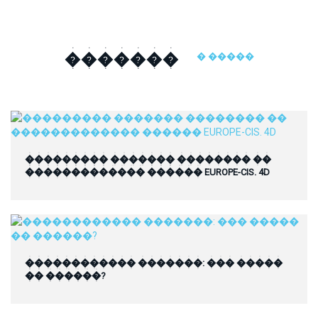
�������
� �����
��������� ������� �������� ��
������������� ������ EUROPE-CIS. 4D
������������ �������: ��� �����
�� ������?