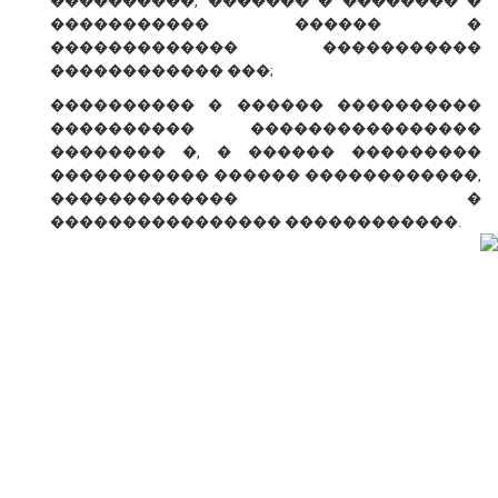
����������, ������� � �������� �
����������� ������ �
������������� �����������
������������ ���;
���������� � ������ ����������
���������� ����������������
�������� �, � ������ ���������
����������� ������ ������������,
������������� �
���������������� ������������.
� ������