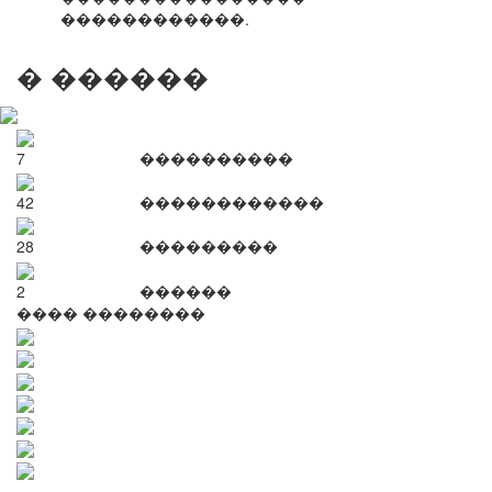
������������.
� ������
7
����������
42
������������
28
���������
2
������
���� ��������