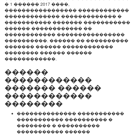
� 1 ������ 2017 ����,
����������������� ������������
������������� ������������� �
����������� ������� �����������
������ ������������ ��
������������ ����������������
����������. ������ �� ����������
������� ������ ������������
�������� ������ ������
������������.
������
������������
������� ������
������������
��������
�������������� �����������
����������� ���������� �
�������� � ����������
����������� ������