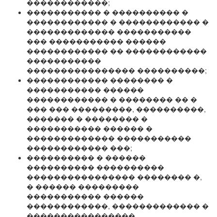
������������;
����������� � ���������� �
������������ � ������������ �
������������� �����������
��� ����������� ������
������������ �� ������������
�����������
���������������� ����������;
������������ �������� �
����������� ������
������������ � �������� �� �
��� ��� ���������, ����������,
������� � �������� �
����������� ������ �
������������� �����������
������������ ���;
���������� � ������
���������� ����������
���������������� �������� �,
� ������ ���������
����������� ������
������������, ������������� �
����������������