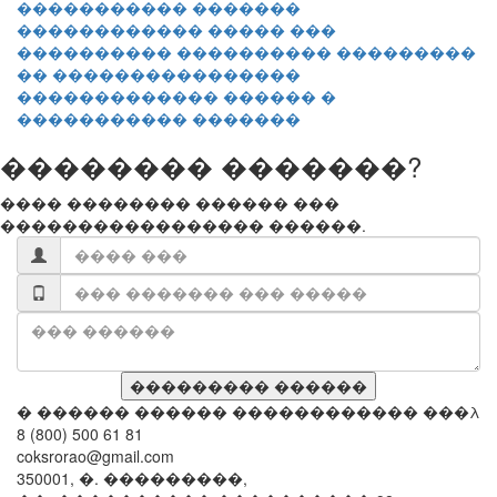
������������ ����� ���
���������� ���������� ���������
�� ����������������
������������� ������ �
����������� �������
�������� �������?
���� �������� ������ ���
����������������� ������.
� ������ ������ ������������ ���λ
8 (800) 500 61 81
coksrorao@gmail.com
350001, �. ���������,