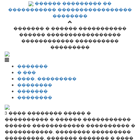
������ ��������� ��
����������� �����������������
��������
������� � ������ �����������
������ �����������������
������������ ����������
���������
�������
� ���
����. ���������
��������
�������
��������
3 ���� �������� ����� �
���������� � ������ �����������
������ ������������ ���������� �
�����������. �������� ���������
���������, ������� ������� � ����