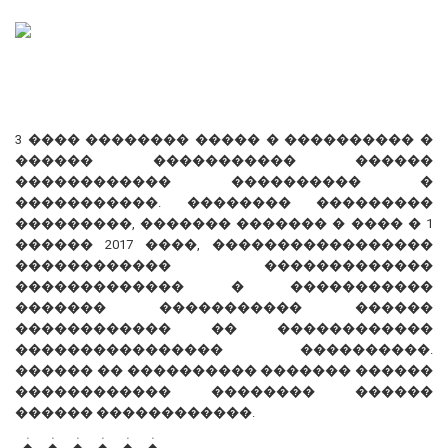
3 ���� �������� ����� � ���������� �
������ ����������� ������
������������ ���������� �
�����������. �������� ���������
���������, ������� ������� � ���� � 1
������ 2017 ����, �����������������
������������ �������������
������������� � �����������
������� ����������� ������
������������ �� ������������
���������������� ����������.
������ �� ���������� ������� ������
������������ �������� ������
������ ������������.