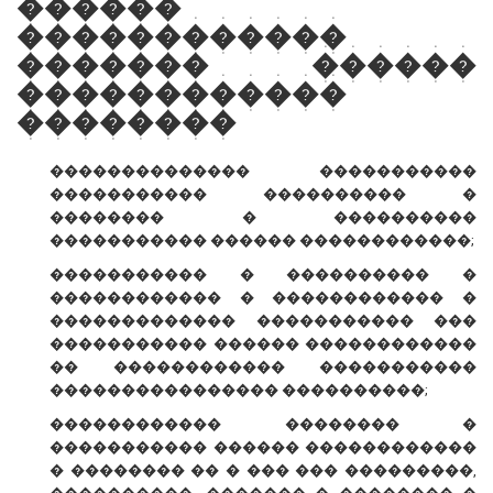
������
������������
������� ������
������������
��������
�������������� �����������
����������� ���������� �
�������� � ����������
����������� ������ ������������;
����������� � ���������� �
������������ � ������������ �
������������� ����������� ���
����������� ������ ������������
�� ������������ �����������
���������������� ����������;
������������ �������� �
����������� ������ ������������
� �������� �� � ��� ��� ���������,