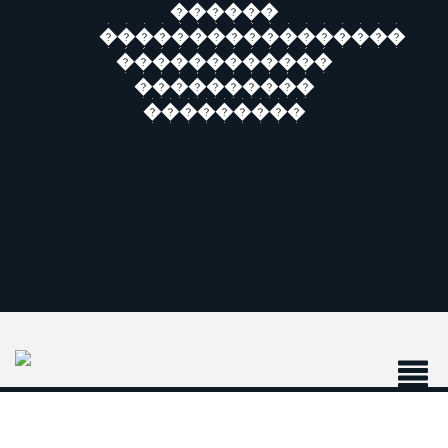
������
�����������������
������������
����������
���������