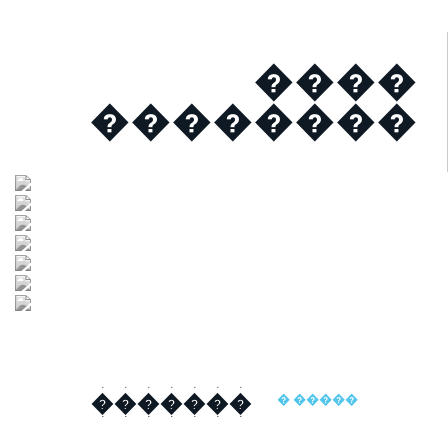
����
��������
�������
� �����