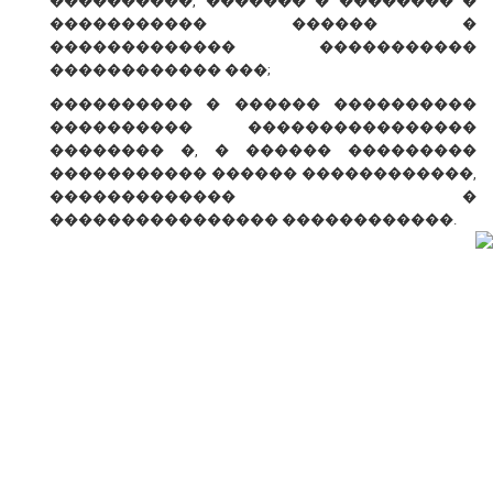
����������, ������� � �������� �
����������� ������ �
������������� �����������
������������ ���;
���������� � ������ ����������
���������� ����������������
�������� �, � ������ ���������
����������� ������ ������������,
������������� �
���������������� ������������.
� ������