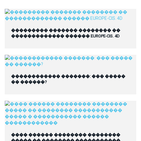
��������� ������� �������� ��
������������� ������ EUROPE-CIS. 4D
������������ �������: ��� �����
�� ������?
���� ������ �������� ��������
����� �� �������� �����������