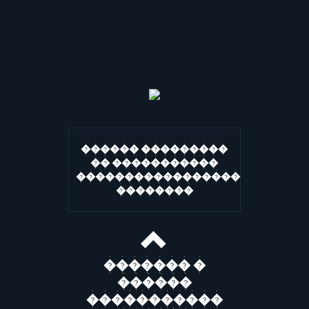
������ ���������
�� �����������
�����������������
��������
������� �
������
�����������