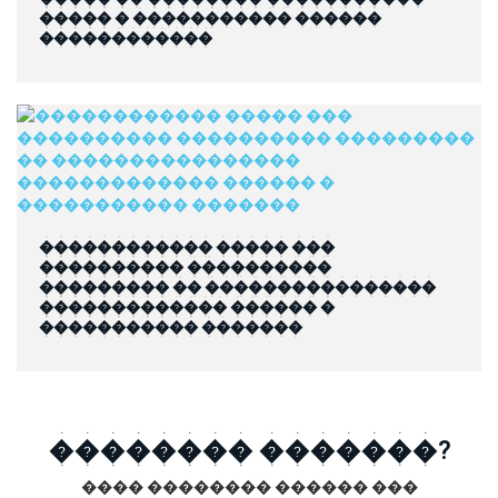
����� � ����������� ������
������������
������������ ����� ���
���������� ����������
��������� �� ����������������
������������� ������ �
����������� �������
�������� �������?
���� �������� ������ ���