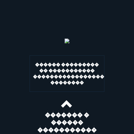
������ ���������
�� �����������
�����������������
��������
������� �
������
�����������