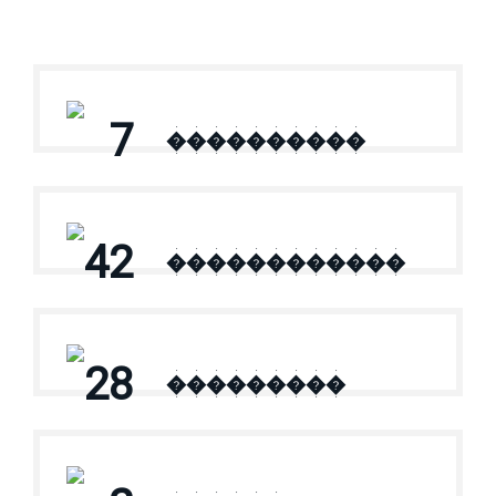
7
����������
42
������������
28
���������