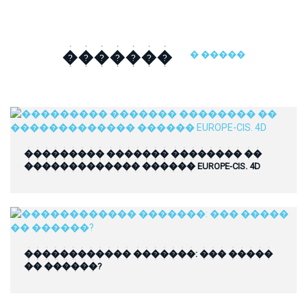
�������
� �����
��������� ������� �������� ��
������������� ������ EUROPE-CIS. 4D
������������ �������: ��� �����
�� ������?