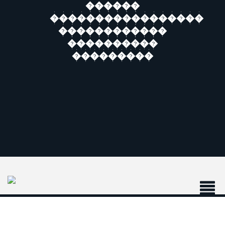
������
�����������������
������������
����������
���������