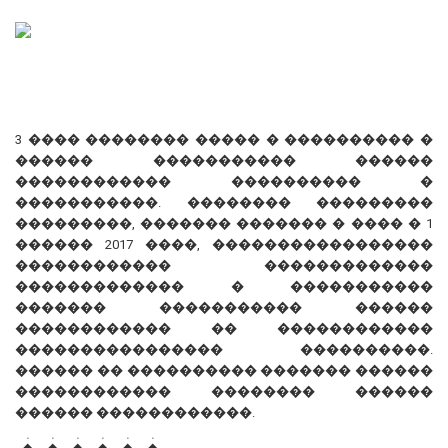
3 ���� �������� ����� � ���������� �
������ ����������� ������
������������ ���������� �
�����������. �������� ���������
���������, ������� ������� � ���� � 1
������ 2017 ����, �����������������
������������ �������������
������������� � �����������
������� ����������� ������
������������ �� ������������
���������������� ����������.
������ �� ���������� ������� ������
������������ �������� ������
������ ������������.