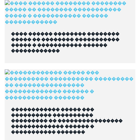
���� ������ �������� ��������
����� �� �������� �����������
����� � ����������� ������
������������
������������ ����� ���
���������� ����������
��������� �� ����������������
������������� ������ �
����������� �������