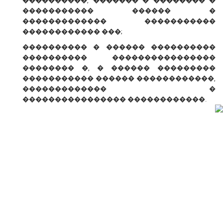
����������, ������� � �������� �
����������� ������ �
������������� �����������
������������ ���;
���������� � ������ ����������
���������� ����������������
�������� �, � ������ ���������
����������� ������ ������������,
������������� �
���������������� ������������.
� ������