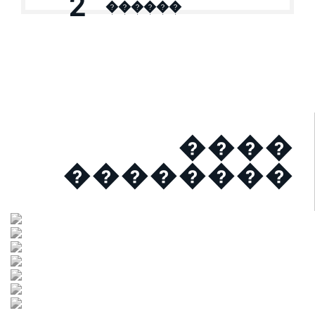
2
������
����
��������