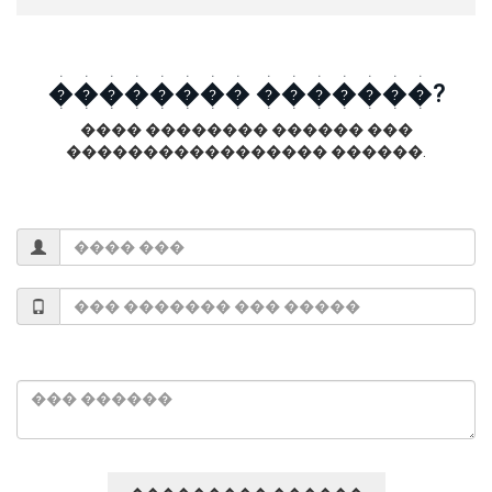
�������� �������?
���� �������� ������ ���
����������������� ������.