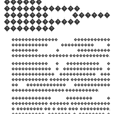
������
������������
������� ������
������������
��������
�������������� �����������
����������� ���������� �
�������� � ����������
����������� ������ ������������;
����������� � ���������� �
������������ � ������������ �
������������� ����������� ���
����������� ������ ������������
�� ������������ �����������
���������������� ����������;
������������ �������� �
����������� ������ ������������
� �������� �� � ��� ��� ���������,