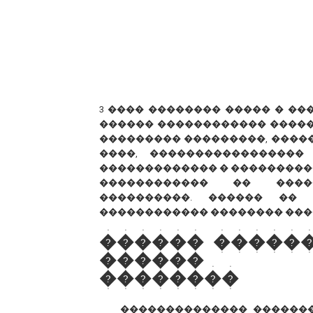
3 ���� �������� ����� � �
������ ������������ �����
��������� ���������, ������
����, �����������������
������������� � ���������
������������ �� �����
����������. ������ �� 
������������ �������� ���
������ �����
������ �
��������
�������������� ������