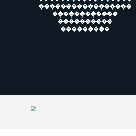
�����������������
������������
����������
���������