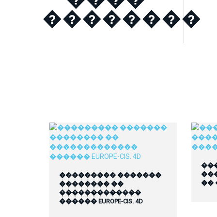
��������
��
��
��������� �������
��
�������� ��
�������������
������ EUROPE-CIS. 4D