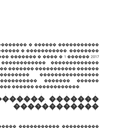
��������� � ������ �����������
����� � �����������. ��������
� ������� � ���� � 1 ������ 2017
 ������������ �������������
�� ������� ����������� ������
������� ����������������
���������� ������� ������
��� ������ ������������.
������� �������
�����������
����� ����������� ����������