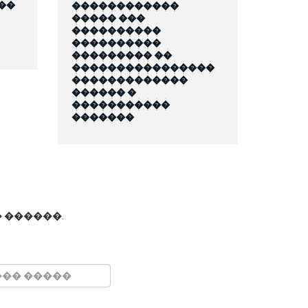
��
������������
����� ���
����������
����������
��������� ��
����������������
�������������
������ �
�����������
�������
 ������.