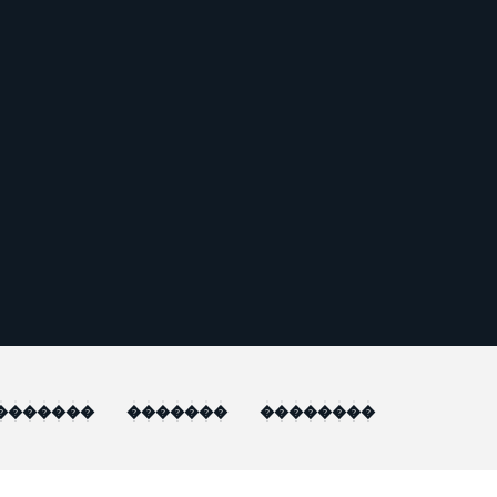
�������
�������
��������