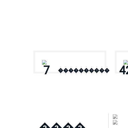
� ������
7
4
����������
����