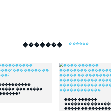
�������
� �����
����������
�����: ��� �����
 ������?
���� ������
�������� ������
����� �� ������