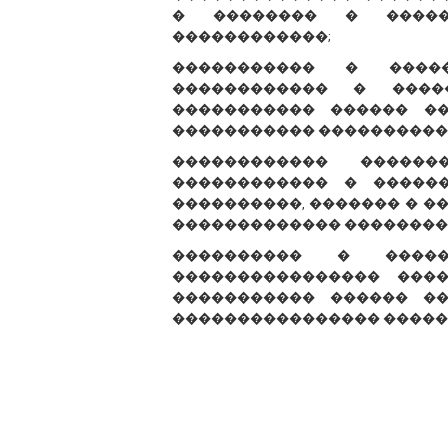
� �������� � �����
������������;
����������� � ����
������������ � ����
����������� ������ �
����������� ����������
������������ �����
������������ � �����
����������, ������� � �
������������� ��������
���������� � �����
���������������� ���
����������� ������ ��
���������������� �����