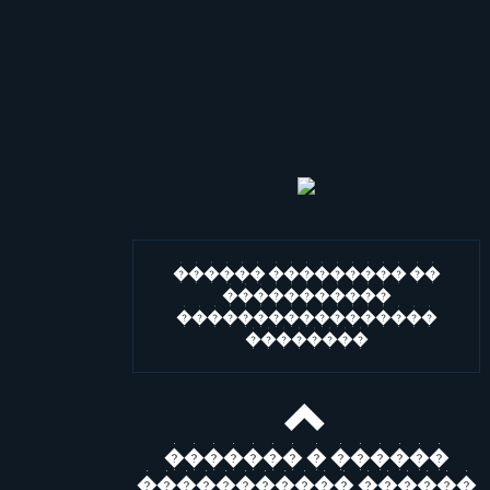
������ ��������� ��
�����������
�����������������
��������
������� � ������
����������� ������