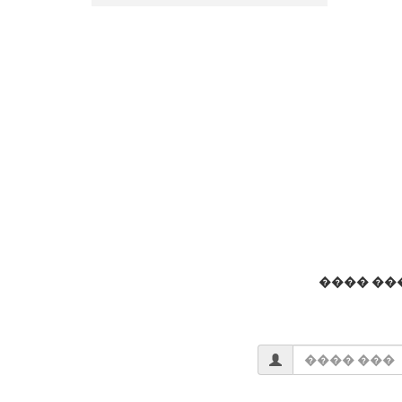
���� ��