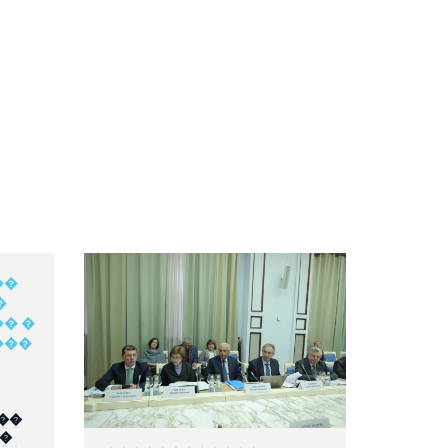
��
��