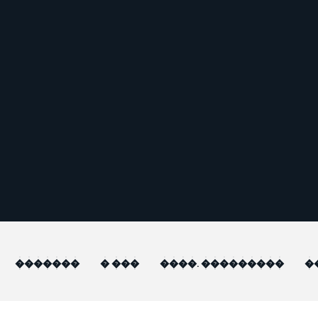
�������
� ���
����. ���������
�