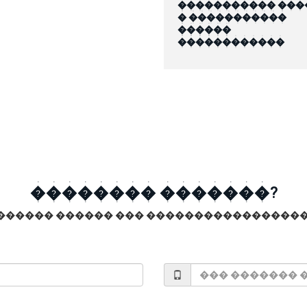
����������� ���
� �����������
������
������������
�������� �������?
������ ������ ��� �����������������