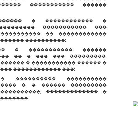
����� ����������� ������
������ � ������������ �
��������� ����������� ���
����������� �� ������������
������ ����������;
��� � ����������� ������
��� �� � ��� ��� ���������,
������� � ����������� ������ �
��� ������������ ���;
� ���������� ����������
����� �, � ������ ���������
����������, ������������� �
�������.