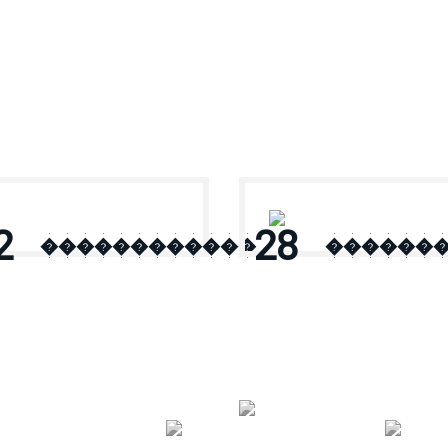
2
28
������������
������